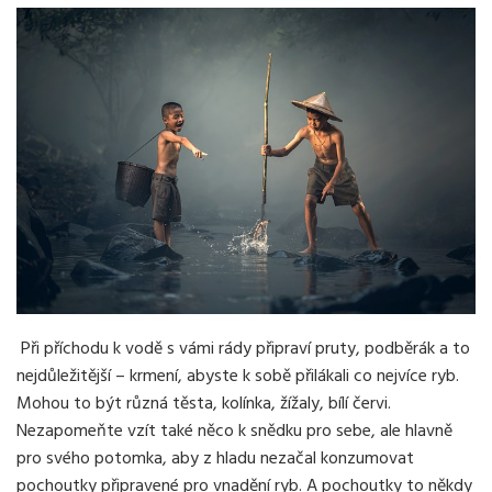
Při příchodu k vodě s vámi rády připraví pruty, podběrák a to
nejdůležitější – krmení, abyste k sobě přilákali co nejvíce ryb.
Mohou to být různá těsta, kolínka, žížaly, bílí červi.
Nezapomeňte vzít také něco k snědku pro sebe, ale hlavně
pro svého potomka, aby z hladu nezačal konzumovat
pochoutky připravené pro vnadění ryb. A pochoutky to někdy