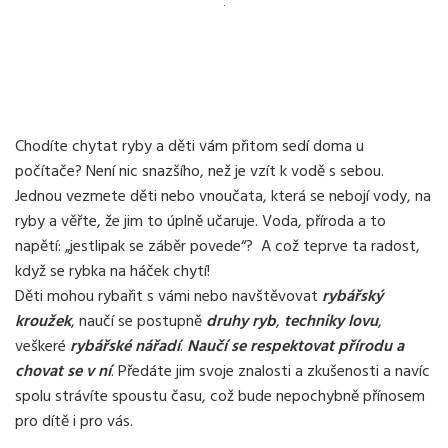
Chodíte chytat ryby a děti vám přitom sedí doma u
počítače? Není nic snazšího, než je vzít k vodě s sebou.
Jednou vezmete děti nebo vnoučata, která se nebojí vody, na
ryby a věřte, že jim to úplně učaruje. Voda, příroda a to
napětí: „jestlipak se záběr povede“? A což teprve ta radost,
když se rybka na háček chytí!
Děti mohou rybařit s vámi nebo navštěvovat
rybářský
kroužek
, naučí se postupně
druhy ryb
,
techniky lovu
,
veškeré
rybářské nářadí
.
Naučí se respektovat přírodu a
chovat se v ní
. Předáte jim svoje znalosti a zkušenosti a navíc
spolu strávíte spoustu času, což bude nepochybně přínosem
pro dítě i pro vás.