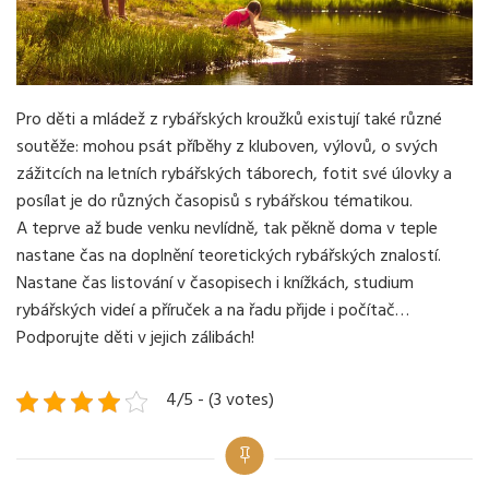
Pro děti a mládež z rybářských kroužků existují také různé
soutěže: mohou psát příběhy z kluboven, výlovů, o svých
zážitcích na letních rybářských táborech, fotit své úlovky a
posílat je do různých časopisů s rybářskou tématikou.
A teprve až bude venku nevlídně, tak pěkně doma v teple
nastane čas na doplnění teoretických rybářských znalostí.
Nastane čas listování v časopisech i knížkách, studium
rybářských videí a příruček a na řadu přijde i počítač…
Podporujte děti v jejich zálibách
!
4/5 - (3 votes)