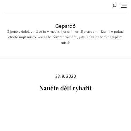
Skip
to
content
Gepardó
Žijeme v době, v níž se to v médiích jenom hemží pravdami i lžemi. A pokud
chcete najít místo, kde se to hemží pravdami, jste u nás na tom nejlepším
místě.
Posted
23. 9. 2020
on
Naučte děti rybařit