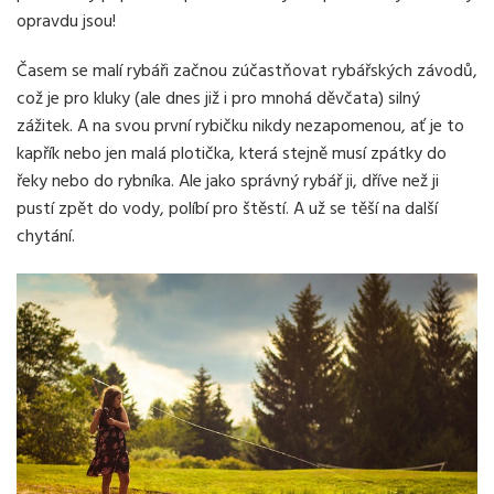
opravdu jsou!
Časem se malí rybáři začnou zúčastňovat rybářských závodů,
což je pro kluky (ale dnes již i pro mnohá děvčata) silný
zážitek. A na svou první rybičku nikdy nezapomenou, ať je to
kapřík nebo jen malá plotička, která stejně musí zpátky do
řeky nebo do rybníka. Ale jako správný rybář ji, dříve než ji
pustí zpět do vody, políbí pro štěstí. A už se těší na další
chytání.