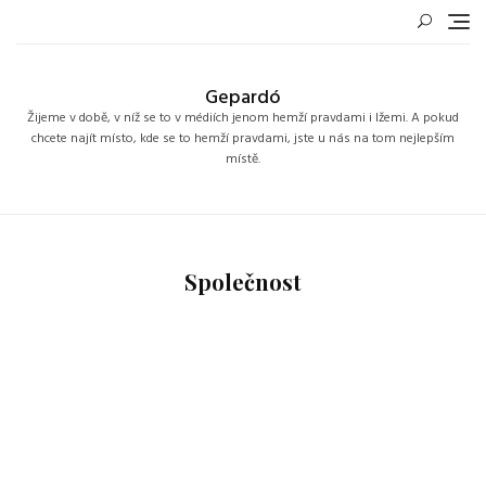
Skip
to
content
Gepardó
Žijeme v době, v níž se to v médiích jenom hemží pravdami i lžemi. A pokud
chcete najít místo, kde se to hemží pravdami, jste u nás na tom nejlepším
místě.
Společnost