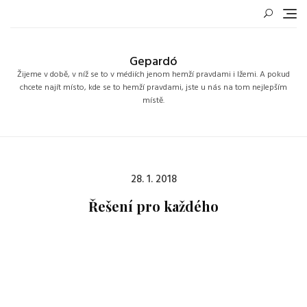
Skip
to
content
Gepardó
Žijeme v době, v níž se to v médiích jenom hemží pravdami i lžemi. A pokud
chcete najít místo, kde se to hemží pravdami, jste u nás na tom nejlepším
místě.
Posted
28. 1. 2018
on
Řešení pro každého