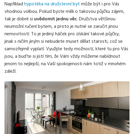
Například
hypotéka na družstevní byt
může být i pro Vás
vhodnou volbou. Pokud byste měli o takovou půjčku zájem,
tak je dobré si
uvědomit jednu věc
. Družstva většinou
neumožní ručení bytem, a proto je nutné se zaručit jinou
nemovitostí. To je jediný háček pro získání takové půjčky,
jinak s ničím jiným si nebudete muset dělat starosti, což se
samozřejmě vyplatí. Využijte tedy možností, které tu pro Vás
jsou, a buďte si jistí tím, že Vám vždy můžeme nabídnout
jenom to nejlepší, na Vaší spokojenosti nám totiž v mnohém
záleží.