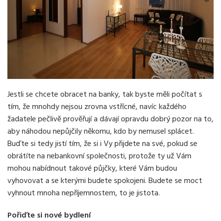
Jestli se chcete obracet na banky, tak byste měli počítat s
tím, že mnohdy nejsou zrovna vstřícné, navíc každého
žadatele pečlivě prověřují a dávají opravdu dobrý pozor na to,
aby náhodou nepůjčily někomu, kdo by nemusel splácet.
Buďte si tedy jistí tím, že si i Vy přijdete na své, pokud se
obrátíte na nebankovní společnosti, protože ty už Vám
mohou nabídnout takové půjčky, které Vám budou
vyhovovat a se kterými budete spokojeni. Budete se moct
vyhnout mnoha nepříjemnostem, to je jistota.
Pořiďte si nové bydlení