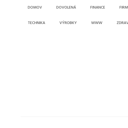
Skip
DOMOV
DOVOLENÁ
FINANCE
FIR
to
content
TECHNIKA
VÝROBKY
WWW
ZDRAV