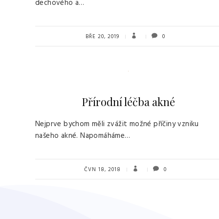
dechového a…
BŘE 20, 2019
0
Přírodní léčba akné
Nejprve bychom měli zvážit možné příčiny vzniku
našeho akné. Napomáháme…
ČVN 18, 2018
0