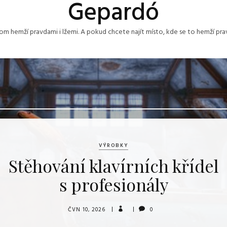
Gepardó
nom hemží pravdami i lžemi. A pokud chcete najít místo, kde se to hemží prav
VÝROBKY
Stěhování klavírních křídel
s profesionály
ČVN 10, 2026
0