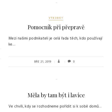
VÝROBKY
Pomocník při přepravě
Mezi našimi podnikateli je celá řada těch, kdo používají
ke…
BŘE 21, 2019
0
Měla by tam být i lavice
Ve chvíli, kdy se rozhodneme pořídit si k sobě domů…