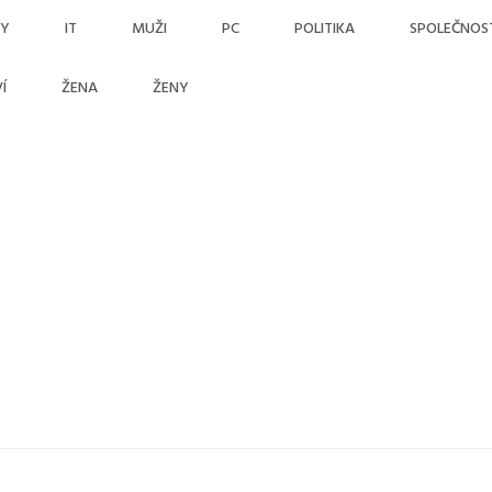
MY
IT
MUŽI
PC
POLITIKA
SPOLEČNOS
Í
ŽENA
ŽENY