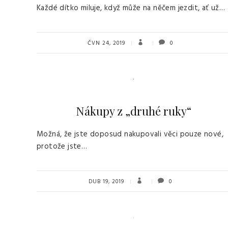
Každé dítko miluje, když může na něčem jezdit, ať už…
ČVN 24, 2019
0
Nákupy z „druhé ruky“
Možná, že jste doposud nakupovali věci pouze nové,
protože jste…
DUB 19, 2019
0